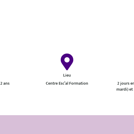
Lieu
 2 ans
Centre Esc’al Formation
2 jours e
mardi) et