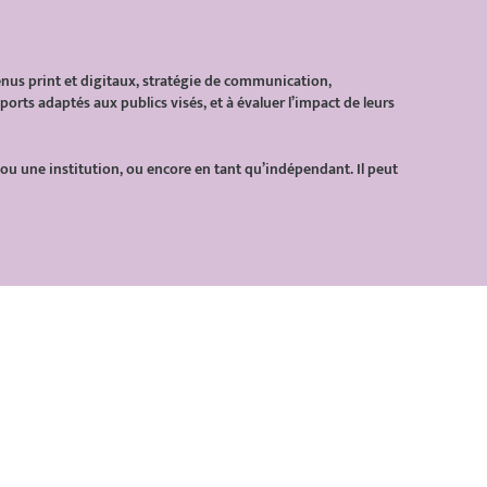
tenus
print
et digitaux, stratégie de communication,
rts adaptés aux publics visés, et à évaluer l’impact de leurs
 une institution, ou encore en tant qu’indépendant. Il peut