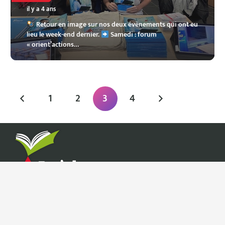
il y a 4 ans
Retour en image sur nos deux évènements qui ont eu
lieu le week-end dernier.
Samedi : forum
« orient’actions…
1
2
3
4
CENTRE DE FORMATION
36 Rue du MONT
42100 SAINT-ÉTIENNE