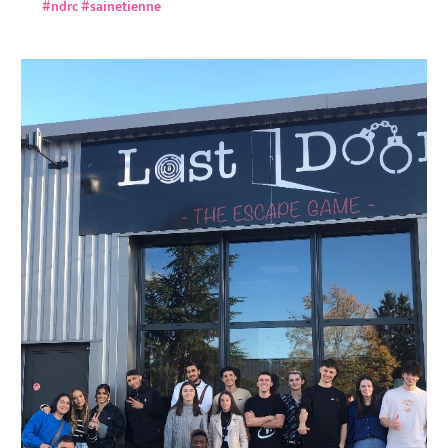
#ndrc
#sainetienne