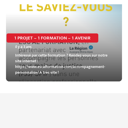
1 PROJET – 1 FORMATION – 1 AVENIR
il y a 3 ans
Intéressé par cette formation ? Rendez-vous sur notre
site internet :
https://www.escalformation.com/accompagnement-
personnalise/ A très vite !
1
2
3
4