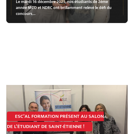
Le mardi 16 décembre 2025, nos étudiants de 2ème
année MCO et NDRC ont brillamment relevé le défi du
concours…
ESC’AL FORMATION PRÉSENT AU SALON
DE L’ÉTUDIANT DE SAINT-ÉTIENNE !