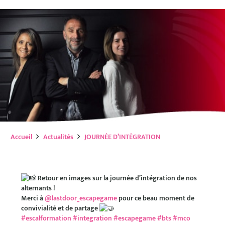
Accueil
Actualités
JOURNÉE D’INTÉGRATION
Retour en images sur la journée d’intégration de nos
alternants !
Merci à
@lastdoor_escapegame
pour ce beau moment de
convivialité et de partage
#escalformation
#integration
#escapegame
#bts
#mco