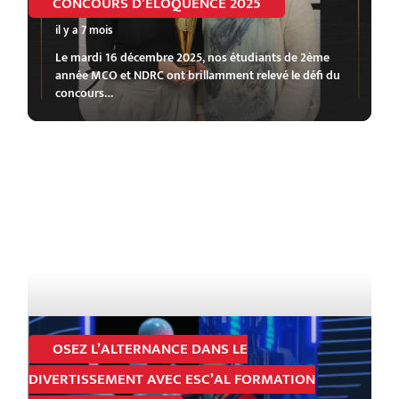
CONCOURS D’ÉLOQUENCE 2025
il y a 7 mois
Le mardi 16 décembre 2025, nos étudiants de 2ème
année MCO et NDRC ont brillamment relevé le défi du
concours…
OSEZ L’ALTERNANCE DANS LE
DIVERTISSEMENT AVEC ESC’AL FORMATION