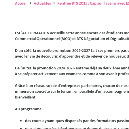
Accueil
Actualités
Rentrée BTS 2025 : Cap sur l’avenir ave
ESC’AL FORMATION accueille cette année encore des étudiants m
Commercial Opérationnel (MCO)
et
BTS Négociation et Digitalisat
D’un côté, la
nouvelle promotion 2025-2027
fait ses premiers pas 
avec l’envie de découvrir, d’apprendre et de relever de nouveaux d
De l’autre, la
promotion 2024-2026
entame déjà sa deuxième année,
à se préparer activement aux examens comme à son avenir profes
Grâce à un réseau solide d’entreprises partenaires, chacun de nos
immersion concrète sur le terrain, en parallèle d’un accompagne
bienveillant.
Au programme :
des cours dynamiques dispensés par des formateurs passio
une alternance école/entreprise qui donne du sens aux appr