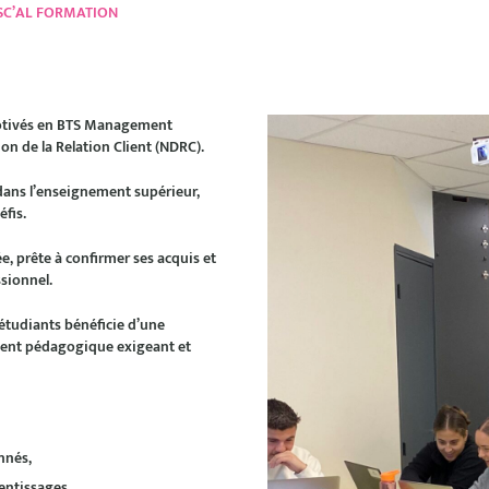
c ESC’AL FORMATION
otivés en
BTS Management
ion de la Relation Client (NDRC)
.
dans l’enseignement supérieur,
éfis.
 prête à confirmer ses acquis et
sionnel.
 étudiants bénéficie d’une
ment pédagogique exigeant et
nnés,
entissages,