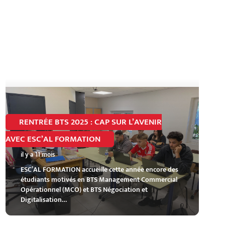
RENTRÉE BTS 2025 : CAP SUR L’AVENIR
AVEC ESC’AL FORMATION
il y a 11 mois
ESC’AL FORMATION accueille cette année encore des
étudiants motivés en BTS Management Commercial
Opérationnel (MCO) et BTS Négociation et
Digitalisation…