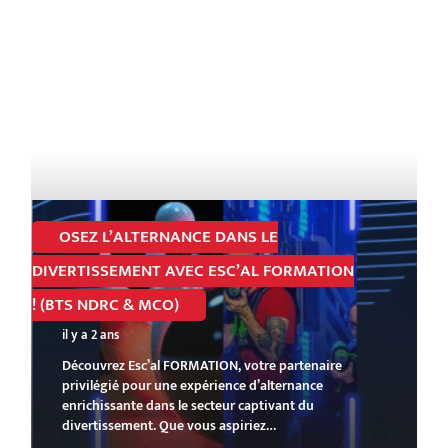
OSEZ L’ALTERNANCE DANS LE
DIVERTISSEMENT AVEC ESC’AL FORMATION
! (BTS NDRC & MCO)
il y a 2 ans
Découvrez Esc’al FORMATION, votre partenaire
privilégié pour une expérience d’alternance
enrichissante dans le secteur captivant du
divertissement. Que vous aspiriez…