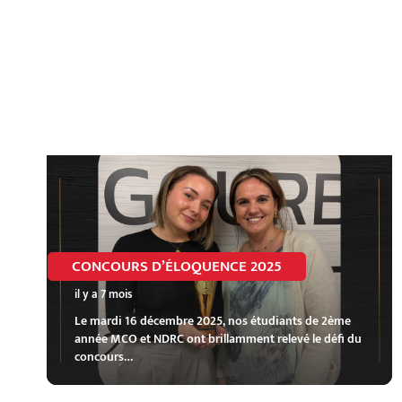
CONCOURS D’ÉLOQUENCE 2025
il y a 7 mois
Le mardi 16 décembre 2025, nos étudiants de 2ème
année MCO et NDRC ont brillamment relevé le défi du
concours…